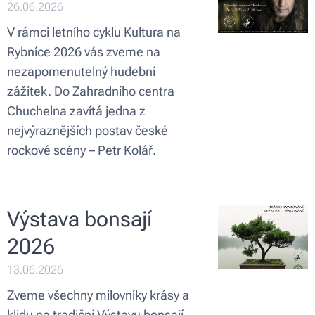
26.06.2026
V rámci letního cyklu Kultura na
Rybníce 2026 vás zveme na
nezapomenutelný hudební
zážitek. Do Zahradního centra
Chuchelna zavítá jedna z
nejvýraznějších postav české
rockové scény – Petr Kolář.
Výstava bonsají
2026
13.06.2026
Zveme všechny milovníky krásy a
klidu na tradiční Výstavu bonsají,