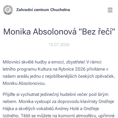
Zahradní centrum Chuchelna
Monika Absolonová "Bez řečí"
10.07.2026
Milovníci skvělé hudby a emocí, zbystřete! V rámci
letního programu Kultura na Rybníce 2026 přivítáme v
našem areálu jednu z nejoblíbenějších českých zpěvaček,
Moniku Absolonovou.
Přijďte si vychutnat jedinečný hudební večer pod širým
nebem. Monika vystoupí za doprovodu klavíristy Ondřeje
Hájka a skvělých vokalistů Andrey Holé a Ondřeje
Izdného. Těšit se můžete na komorní atmosféru, upřímné